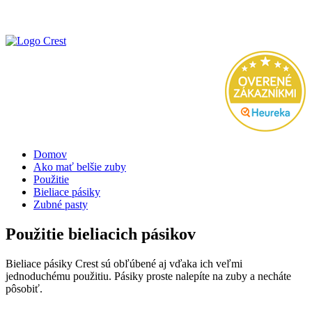
Domov
Ako mať belšie zuby
Použitie
Bieliace pásiky
Zubné pasty
Použitie bieliacich pásikov
Bieliace pásiky Crest sú obľúbené aj vďaka ich veľmi
jednoduchému použitiu. Pásiky proste nalepíte na zuby a necháte
pôsobiť.