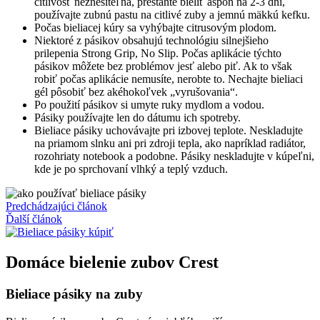
citlivosť neznesiteľná, prestaňte bieliť aspoň na 2-3 dni,
používajte zubnú pastu na citlivé zuby a jemnú mäkkú kefku.
Počas bieliacej kúry sa vyhýbajte citrusovým plodom.
Niektoré z pásikov obsahujú technológiu silnejšieho
prilepenia Strong Grip, No Slip. Počas aplikácie týchto
pásikov môžete bez problémov jesť alebo piť. Ak to však
robiť počas aplikácie nemusíte, nerobte to. Nechajte bieliaci
gél pôsobiť bez akéhokoľvek „vyrušovania“.
Po použití pásikov si umyte ruky mydlom a vodou.
Pásiky používajte len do dátumu ich spotreby.
Bieliace pásiky uchovávajte pri izbovej teplote. Neskladujte
na priamom slnku ani pri zdroji tepla, ako napríklad radiátor,
rozohriaty notebook a podobne. Pásiky neskladujte v kúpeľni,
kde je po sprchovaní vlhký a teplý vzduch.
Predchádzajúci článok
Ďalší článok
Domáce bielenie zubov Crest
Bieliace pásiky na zuby