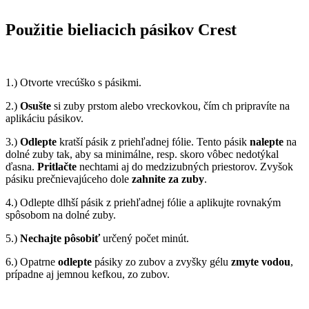
Použitie bieliacich pásikov Crest
1.) Otvorte vrecúško s pásikmi.
2.)
Osušte
si zuby prstom alebo vreckovkou, čím ch pripravíte na
aplikáciu pásikov.
3.)
Odlepte
kratší pásik z priehľadnej fólie. Tento pásik
nalepte
na
dolné zuby tak, aby sa minimálne, resp. skoro vôbec nedotýkal
ďasna.
Pritlačte
nechtami aj do medzizubných priestorov. Zvyšok
pásiku prečnievajúceho dole
zahnite za zuby
.
4.) Odlepte dlhší pásik z priehľadnej fólie a aplikujte rovnakým
spôsobom na dolné zuby.
5.)
Nechajte pôsobiť
určený počet minút.
6.) Opatrne
odlepte
pásiky zo zubov a zvyšky gélu
zmyte vodou
,
prípadne aj jemnou kefkou, zo zubov.