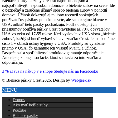
Bieliace pásiky na zuby Crest sú najobľúbenejším a
najspoľahlivejším spôsobom domáceho bielenie zubov na svete. Ide
o bezpečný a zaručene účinný spôsob bielenia zubov v pohodlí
domova. Účinok dokazujú aj milióny recenzií spokojných
používateľov pásikov po celom svete, ale samozrejme hlavne v
USA, odkiaľ tieto pásiky pochádzajú. Podľa dostupných
prieskumov používa pásiky Crest pravidelne až 70% obyvateľov
USA vo veku od 17-55 rokov. Keď vyslovíte v USA slová „bielenie
zubov“, každý si hneď vybaví v hlave značku Crest. Je to absolútne
číslo 1 v oblasti ústnej hygieny v USA. Produkty sú vyrábané
priamo v USA, čo garantuje ich vysokú kvalitu a účinok.
Bezpečnosť a spoľahlivosť produktov garantuje odporúčanie
Americkej zubnej asociácie, ktorá sa stavia za túto značku a
odporúča ju.
3 % zľava na nákup v e-shope
Sledujte nás na Facebooku
© Bieliace pásiky Crest 2026. Design by
Webgeek.sk
MENU
Domov
Ako mať belšie zuby
Použitie
Bieliace pásiky