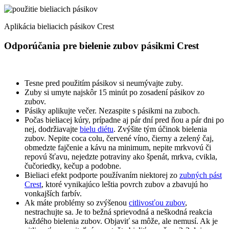
Aplikácia bieliacich pásikov Crest
Odporúčania pre bielenie zubov pásikmi Crest
Tesne pred použitím pásikov si neumývajte zuby.
Zuby si umyte najskôr 15 minút po zosadení pásikov zo
zubov.
Pásiky aplikujte večer. Nezaspite s pásikmi na zuboch.
Počas bieliacej kúry, prípadne aj pár dní pred ňou a pár dni po
nej, dodržiavajte
bielu diétu
. Zvýšite tým účinok bielenia
zubov. Nepite coca colu, červené víno, čierny a zelený čaj,
obmedzte fajčenie a kávu na minimum, nepite mrkvovú či
repovú šťavu, nejedzte potraviny ako špenát, mrkva, cvikla,
čučoriedky, kečup a podobne.
Bieliaci efekt podporte používaním niektorej zo
zubných pást
Crest
, ktoré vynikajúco leštia povrch zubov a zbavujú ho
vonkajších farbív.
Ak máte problémy so zvýšenou
citlivosťou zubov
,
nestrachujte sa. Je to bežná sprievodná a neškodná reakcia
každého bielenia zubov. Objaviť sa môže, ale nemusí. Ak je